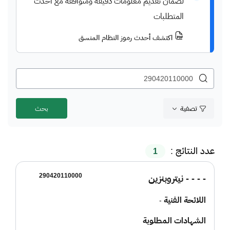
لضمان تقديم معلومات دقيقة ومتوافقة مع أحدث
المتطلبات
اكتشف أحدث رموز النظام المنسق
تصفية
عدد النتائج :
1
290420110000
- - - - نيتروبنزين
اللائحة الفنية
-
الشهادات المطلوبة