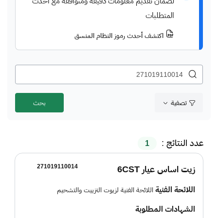
لضمان تقديم معلومات دقيقة ومتوافقة مع أحدث
المتطلبات
اكتشف أحدث رموز النظام المنسق
تصفية
عدد النتائج :
1
271019110014
زيت اساس عيار 6CST
اللائحة الفنية
اللائحة الفنية لزيوت التزييت والتشحيم
الشهادات المطلوبة