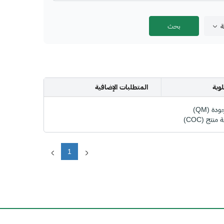
ة
وبة
المتطلبات الإضافية
ة (QM)
نتج (COC)
1