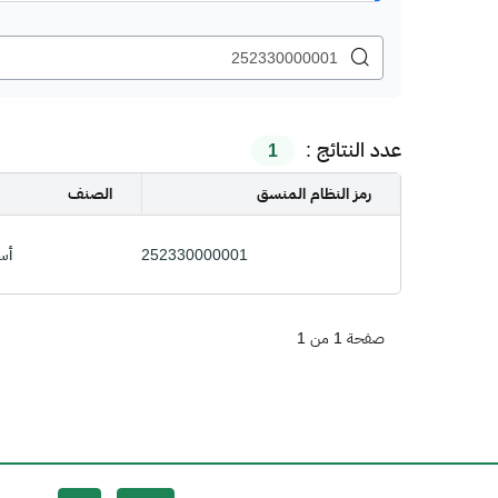
عدد النتائج :
1
رمز النظام المنسق
الصنف
252330000001
أس
صفحة 1 من 1