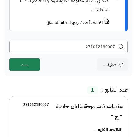
لضمان تقديم معلومات دقيقة ومتوافقة مع أحدث
المتطلبات
اكتشف أحدث رموز النظام المنسق
تصفية
عدد النتائج :
1
271012190007
مذيبات ذات درجة غليان خاصة
" ج "
اللائحة الفنية
-