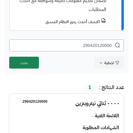
لضمان تقديم معلومات دقيقة ومتوافقة مع أحدث
المتطلبات
اكتشف أحدث رموز النظام المنسق
تصفية
عدد النتائج :
1
290420120000
- - - - ثنائي نيتروبنزين
اللائحة الفنية
-
الشهادات المطلوبة