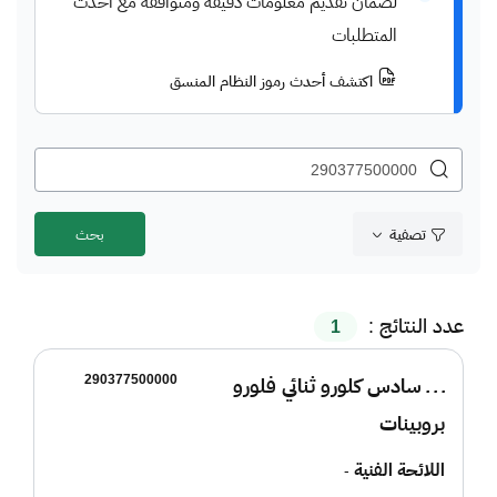
لضمان تقديم معلومات دقيقة ومتوافقة مع أحدث
المتطلبات
اكتشف أحدث رموز النظام المنسق
تصفية
عدد النتائج :
1
290377500000
ـ ـ ـ سادس كلورو ثنائي فلورو
بروبينات
اللائحة الفنية
-