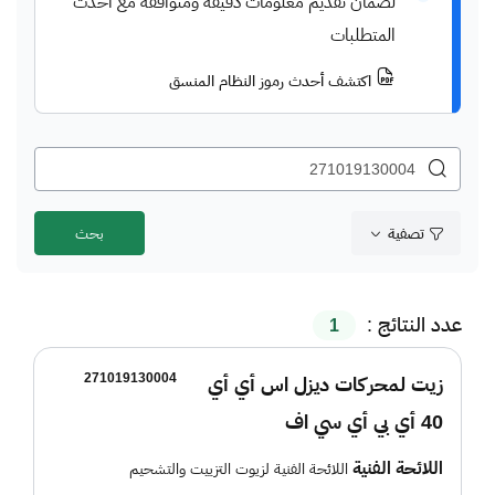
لضمان تقديم معلومات دقيقة ومتوافقة مع أحدث
المتطلبات
اكتشف أحدث رموز النظام المنسق
تصفية
عدد النتائج :
1
271019130004
زيت لمحركات ديزل اس أي أي
40 أي بي أي سي اف
اللائحة الفنية
اللائحة الفنية لزيوت التزييت والتشحيم