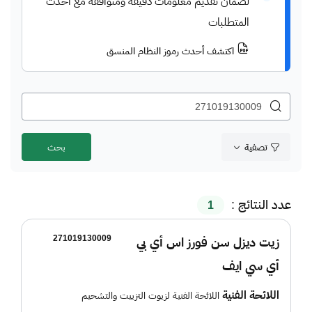
لضمان تقديم معلومات دقيقة ومتوافقة مع أحدث
المتطلبات
اكتشف أحدث رموز النظام المنسق
تصفية
عدد النتائج :
1
271019130009
زيت ديزل سن فورز اس أي بي
أي سي ايف
اللائحة الفنية
اللائحة الفنية لزيوت التزييت والتشحيم