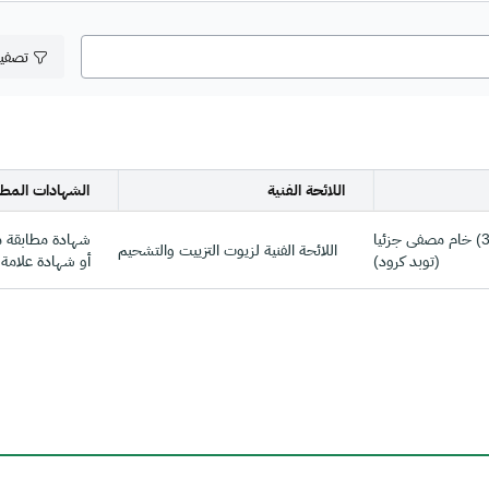
تصفي
اللائحة الفنية
الشهادات المطل
زيت وقود (380) خام مصفى جزئيا
شهادة مطابقة منتج
اللائحة الفنية لزيوت التزييت والتشحيم
(توبد كرود)
أو شهادة علامة ال