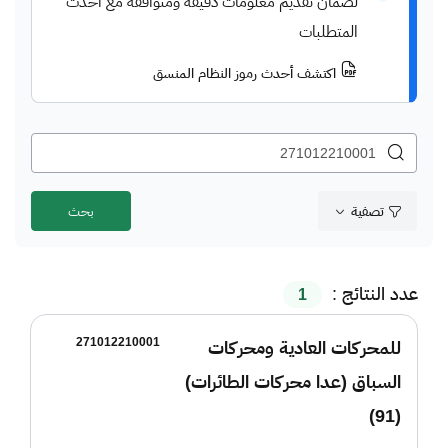
لضمان تقديم معلومات دقيقة ومتوافقة مع أحدث
المتطلبات
اكتشف أحدث رموز النظام المنسق
تصفية
عدد النتائج :
1
271012210001
للمحركات العادية ومحركات
السباق (عدا محركات الطائرات)
(91)