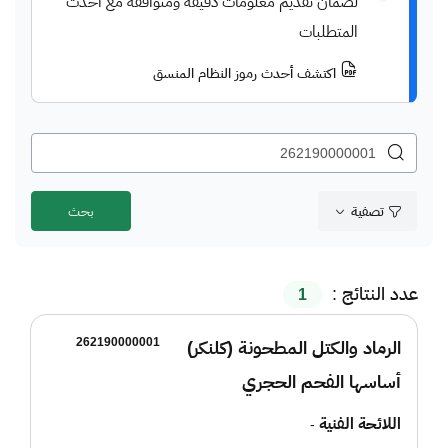
لضمان تقديم معلومات دقيقة ومتوافقة مع أحدث
المتطلبات
اكتشف أحدث رموز النظام المنسق
تصفية
عدد النتائج :
1
262190000001
الرماد والكتل المطحونة (كلنكر)
أساسها الفحم الحجري
اللائحة الفنية
-