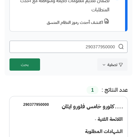
لضمان تقديم معلومات دقيقة ومتوافقة مع أحدث
المتطلبات
اكتشف أحدث رموز النظام المنسق
تصفية
عدد النتائج :
1
290377950000
ـ ـ ـ ـ كلورو خامس فلورو ايثان
اللائحة الفنية
-
الشهادات المطلوبة