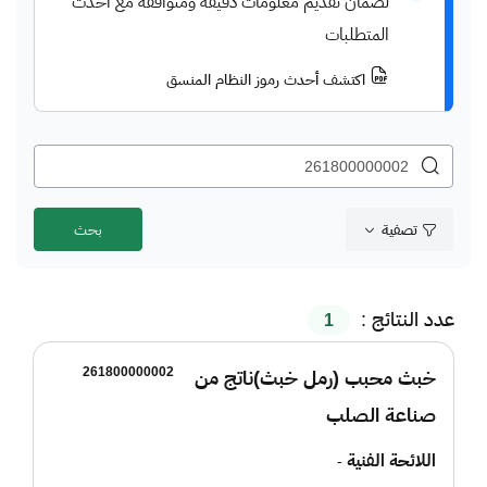
لضمان تقديم معلومات دقيقة ومتوافقة مع أحدث
المتطلبات
اكتشف أحدث رموز النظام المنسق
تصفية
عدد النتائج :
1
261800000002
خبث محبب (رمل خبث)ناتج من
صناعة الصلب
اللائحة الفنية
-