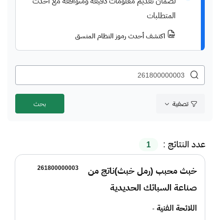
لضمان تقديم معلومات دقيقة ومتوافقة مع أحدث
المتطلبات
اكتشف أحدث رموز النظام المنسق
تصفية
عدد النتائج :
1
261800000003
خبث محبب (رمل خبث)ناتج من
صناعة السبائك الحديدية
اللائحة الفنية
-