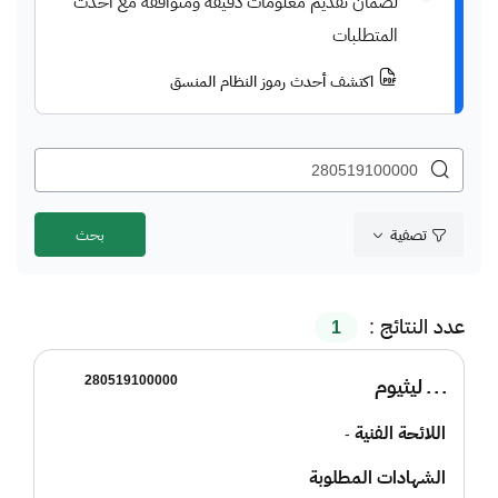
لضمان تقديم معلومات دقيقة ومتوافقة مع أحدث
المتطلبات
اكتشف أحدث رموز النظام المنسق
تصفية
عدد النتائج :
1
280519100000
ـ ـ ـ ليثيوم
اللائحة الفنية
-
الشهادات المطلوبة