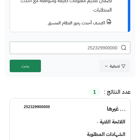
لضمان تقديم معلومات دقيقة ومتوافقة مع أحدث
المتطلبات
اكتشف أحدث رموز النظام المنسق
تصفية
عدد النتائج :
1
252329900000
ـ ـ ـ غيرها
اللائحة الفنية
-
الشهادات المطلوبة