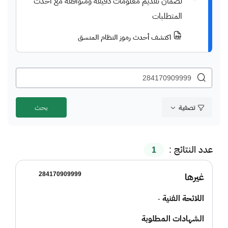
لضمان تقديم معلومات دقيقة ومتوافقة مع أحدث
المتطلبات
اكتشف أحدث رموز النظام المنسق
تصفية
عدد النتائج :
1
284170909999
غيرها
اللائحة الفنية
-
الشهادات المطلوبة