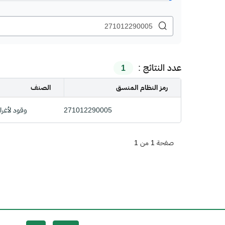
عدد النتائج :
1
رمز النظام المنسق
الصنف
271012290005
وقود لأغراض أخر
صفحة 1 من 1