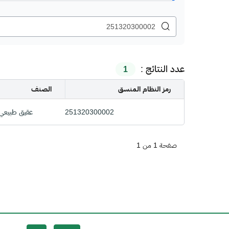
عدد النتائج :
1
رمز النظام المنسق
الصنف
251320300002
عقيق طبيعي غ
صفحة 1 من 1