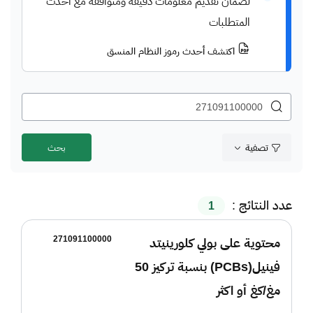
لضمان تقديم معلومات دقيقة ومتوافقة مع أحدث
المتطلبات
اكتشف أحدث رموز النظام المنسق
تصفية
عدد النتائج :
1
271091100000
محتوية على بولي كلورينيتد
فينيل(PCBs) بنسبة تركيز 50
مغ/كغ أو اكثر