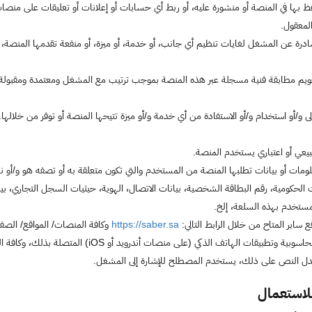
ظ بها في المنصة أو منشورة عليه، أو ربط أي حسابات أو إعلانات أو تعليقات على منصات
لمعقول.
درة عن المشغل لغايات تنظيم أي جانب، أو خدمة، أو ميزة، أو منفعة تقدمها المنصة، 
يم مطابقة فنية مسجلة عبر هذه المنصة بموجب ترتيب مع المشغل ومعتمدة ومقبولة من
ى و/أو استخدام و/أو الاستفادة من أي خدمة و/أو ميزة تتيحها المنصة أو توفر من خلالها.
ي أو اعتباري يستخدم المنصة.
ومات أو بيانات تطلبها المنصة من المستخدم والتي تكون متعلقة به أو تصفه هو و/أو ن
الحكومية، رقم البطاقة الشخصية، بيانات الاتصال، الهوية، حيثيات السجل التجاري، بيان
مستخدم بهذه السلعة، إلخ.
 سابر المتاح من خلال الرابط التالي:
https://saber.sa
وكافة المنصات/ المواقع/ الصف
المصطلح أيضاً التطبيقات الحاسوبية وتطبيقات الها
 يدل النص على ذلك، يستخدم المصطلح للإشارة إلى المشغل.
لاستعمال