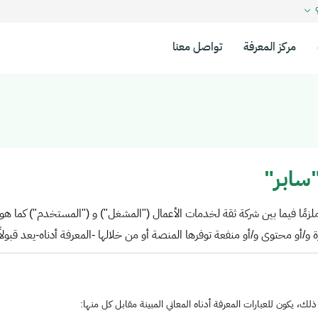
؟
مركز المعرفة
تواصل معنا
سابر"
لزمًا فيما بين شركة ثقة لخدمات الأعمال ("المشغل") و ("المستخدم") كما هو 
و/أو محتوى و/أو منفعة توفرها المنصة أو من خلالها -المعرفة أدناه-يعد قبولا
، يكون للعبارات المعرفة أدناه المعاني المبينة مقابل كل منها: