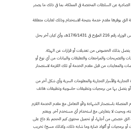
زمة الصادرة عن السلطات المختصة في المملكة، بما في ذلك ما يصدر
ة التي يوفرها مقدم خدمة بنتيجة الاستخدام وذلك لغايات متعلقة
الهيئة السعودية للمواصفات والمقاييس والجودة، هيئة عامة سعودية مؤسسة بموجب قرار صادر من مجلس الوزراء رقم 216 المؤرخ في 17/6/1431هـ، وأي كيان آخر يحل
يتصل بذلك الخصوص من تعديلات أو قرارات عن الهيئة.
ات والتصريحات والمراجعات والتعليقات والبيانات من أي نوع أو
صات والمعاينات من قبل مقدم الخدمة أو تلك اللازمة لاستصدار
تجارية والأسرار التجارية والمعلومات السرية وأي شكل آخر من
نها أو يتصل بها من برمجيات وتطبيقات حاسوبية وتطبيقات هاتف
دم المتصلة باستصدار الشهادة و/أو التعامل مع مقدم الخدمة اللازم
يته، وبحيث لا يتعارض مع استخدام أي مستخدم آخر. ويعتبر
اية التي خصص من أجلها، أو تحميل محتوى كبير الحجم بلا داع على
وسات أو برمجيات أو أكواد ضارة وما شابه ذلك، وكذلك مسح/ تخريب