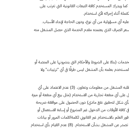
ا ويدرك المستخدم كافة التبعات القانونية التي تترتب على
تملة أثناء إجرائه لأي استخدام.
ليه أي مسؤولية من أي نوع، ودون الحاجة لإبداء الأسباب.
مد سعر الصرف الذي يعتمده مقدم الخدمة الذي حصل المشغل منه
دمات (بناءً على الشروط والأحكام التي ينشرونها على المنصة أو
المستخدم بعلمه بأن المشغل ليس طرفًا في أي "ترتيبات" ولا
يتعهد المستخدم بما يلي: (1) أن يضمن أن "بيانات المستخدم" التي يقدمها صحيحة ونافذة. (2) أن يقدم كل ما يطلبه المشغل من معلومات وتعاون. (3) عدم الاعتماد على أي
م السعي للحصول على أي منفعة تجارية من الاستخدام (مثل بيع أي منفعة أو ميزة
صة بأي شكل لتحقيق نفع مادي) دون الحصول على موافقة صريحة
 في كافة الأوقات من الدخول غير المشروع أو إساءة الاستعمال أو
مرور أو معلومات المرور العائدة للمستخدم. (6) الاتصال بالمشغل فور العلم بالاستخدام غير القانوني لكلمة/كلمات المرور أو بيانات
الدخول أو استعمالها بشكل غير مشروع. (7) الالتزام بكافة السياسات، وهذه الأحكام والشروط وأي توجيهات أو قيود تصدر عن المشغل بشأن الاستخدام. (8) عدم القيام بأي استخدام