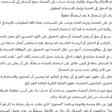
هذه الأحكام والشروط، والقيام بإنشاء حساب على المنصة، يمنح المشغل إلى المستخدم ترخ
تيح الدخول إلى المنصة وإجراء الاستخدام المعقول.
 بأي استعمال لا يعد استعمالًا معقولاً.
على المنصة، ولهذه الغاية يتوجب على المستخدم تعبئة كافة المعلومات اللازمة في
لمة السر الخاصة به كلما أراد استخدام المنصة.
سخ أو يحوِّر أو يعدل المنصة، أو يحاول الحصول على الكود المصدري التي تعمل المنصة
 بالتركيب أو التحليل أو الهندسة العكسية، كما ويحظر عليه استخلاص أعمال مشتقة من أ
الدخول إلى مواقع ومنصات أخرى من خلال المنصة دون الحصول على الموافقة الصريحة 
 المنصة مجانية في الوقت الحالي باستثناء تحمل المستخدم لكلف أجور "مقدم الخدم
 المشغل بحقه في فرض مقابل على استخدام المنصة مستقبلًا، على أن يعلن عن ذلك في الم
ين لآخر بإعلان جديد ينشره عبر المنصة).
ال بأي حقوق تعود للغير في أي دولة في العالم، كما ويضمن أن المحتوى والاستخدام لا 
حصري، التراخيص الحصرية، حقوق الملكية الفكرية العائدة للغير، إلخ.
جميع صور استخدام المنصة بخصوص مستخدم أو حساب ما، على أسس معقولة يقدرها الم
 أو الحساب من قبل المستخدم ذي الصلة بذلك.
ل عن دقة وصحة وقانونية وسلامة "المحتوى" الذي يتقدم به، وأن مراعاة ما ذكر هو أم
لمنصة". وبالعموم، لا يكون المشغل بأي حال من الأحوال مسؤولًا عن عدم حصول المس