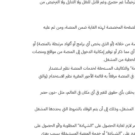
يصًا غير حصري وغير قابل للنقل ولا التنازل ولا الترخيص من
 الصفحة المخصصة لهذه الغاية ضمن المنصة، ومن ثم عليه
 من خلاله (أو الذي يخص أي برامج أو أكواد مرتبطة بالمنصة) أو
ي مما ذكر أو توفير إمكانية الدخول إلى المنصة من مواقع ومنصات
والخطية من المشغل.
ة" والتكاليف المستحقة لخدمات المنصة نظير استصدار
نصة مرفقاً به قائمة الأجور المقررة نظير الاستخدام (والتي
يخلان بأي حقوق للغير في أي مكان في العالم، مثل -دون حصر
شغل، وذلك إلى أن يتم الوفاء بالشروط التي يحددها المشغل
ر لازم لغاية الحصول على "الشهادة" المطلوبة و/أو الحصول على
تخدم على "الشهادة" أو خدمة المنصة المستهدفة بسبب يعزى