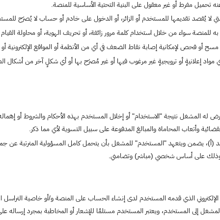
عنه تحميل مفرط أو غير معقول على البنية التحتية الأساسية للمنصة.
التي لا يُقصد تقديمها للمستخدم أو الزائر، أو الدخول على خادم أو حساب لا يُصرّح للمس
به للمنصة سواء من خلال استخدام كلمة مرور زائفة، أو تحريف الهوية، أو محاولة القيام 
أو مسح أو فحص لإمكانية إصابة نقاط الضعف في أي من الأنظمة أو المواقع الإلكترونية أو
 أي مواد إعلانيةٍ أو ترويجيةٍ غير مرغوب فيها أو غير مُصرّح بها أو أي شكلٍ آخر من أشكال
 له المشغل نتيجة "الاستخدام" أو إخلال المستخدم بهذه الأحكام والشروط أو إهماله،
قضائية وأتعاب المحاماة والمبالغ المدفوعة على سبيل التسوية لأي مما ذكر.
بند (أ)، يضمن ويتعهد "المستخدم" للمشغل بأن يتحمل كامل المسؤولية المترتبة عن جمي
، وذلك على أساس شخصي (مباشر) وتضامني.
 الإلكتروني الذي قدمه المستخدم لدى إنشاء الحساب على المنصة و/أو خاصية التراسل ا
شغل إلى المستخدم، ويعتبر المستخدم مستلمًا للإشعار أو المخاطبة بمجرد إرساله على عنو