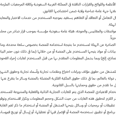
لأنظمة واللوائح والقرارات النافذة في المملكة العربية السعودية وكافة المرجعيات المل
فتها جهة عامة صاحبة ولاية ضمن اختصاصها القانوني.
التعامل أو التعاقد أو التفاهم يستفيد بموجبه المستخدم من خدمات الاختبار والمعاين
هيئة.
زءاً.
الصادرة عن الهيئة لمستخدم ما بنتيجة استخدامه للمنصة بخصوص سلعة محددة، وما 
يانات أو مواد يتيحها المستخدم على المنصة أو من خلالها (بما في ذلك دون حصر البيان
لنماذج، إلخ) وبما يشمل المعلومات المتقدم بها من قبل المستخدم لغايات إجراء الفحو
للمشغل من حقوق مؤلف وبراءات اختراع وعلامات تجارية وأسماء تجارية وحقوق الشهرة ال
 دولة بالعالم، بما في ذلك حقوق الملكية الفكرية المتصلة بالمنصة وسائر ما يتفرع ع
ما تقدم من حقوق وحمايتها بالسبل القانونية.
خدام الاعتيادي للمنصة الذي يتم للغايات التجارية الذاتية والفعلية والمشروعة للمستخ
قدر اللازم لتحقيق هذه الغايات من حيث الشكل وحجم المعلومات وتكرار الاستخدام وتوق
ي تطبيقات أو برمجيات أو وسائل يتيحها المشغل أو المنصة أو استخدام ما ذكر لغير الغ
برنامج أو تطبيق تستخدمه المنصة أو الإضرار فيها أو تعطيلها، أو إرسال أو توزيع فير