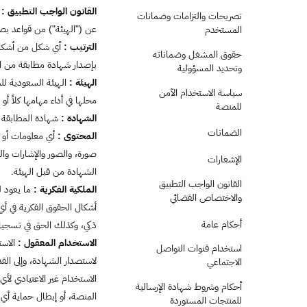
القانون الواجب التطبيق :
ا
تصريحات والتزامات وضمانات
عن ("الهيئة") من قواعد بص
المستخدم
الترتيب :
أي شكل من أشكال 
حقوق المشغل وضماناته
بإصدار شهادة مطابقة من ال
وتحديد المسؤولية
الهيئة :
سياسة الاستخدام الآمن
محلها في أداء مهامها كلاً أو ج
للمنصة
الشهادة :
شهادة المطابقة 
الضمانات
المحتوى :
أي معلومات أو ب
صورة، والصور والإشارات وا
الإشعارات
الشهادة من قبل الهيئة.
القانون الواجب التطبيق
الملكية الفكرية :
ما يعود 
والاختصاص القضائي
أشكال الحقوق الفكرية في أي
أحكام عامة
ذكي، وكذلك الحق في تسجيل 
الاستخدام المعقول :
الاست
استخدام قنوات التواصل
لاستصدار الشهادة، وإلى ال
الاجتماعي
الاستخدام غير الاعتيادي لأ
أحكام وشروط شهادة الإرسالية
المنصة، أو إبطال حماية أي 
للمنتجات المستوردة