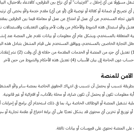
 مسؤولًا عن أي إخلال بـ "الترتيبات" أو أي نزاع بين الطرفين، كالادعاء بالاحتيال، البيان
أي تصريح أو ضمانة أو كفالة أو توصية لأي (أو عن أي) مقدم خدمة و/أو يخص أي ترتيب أياً
نوني تجاه المستخدم عن أي عمل أو امتناع عن عمل أو معاملة فيما بين الطرفين بمقتضى
يل و/أو استبدال هذه الشروط والأحكام من وقت لآخر وتكون التعديلات والاستبدالات نافذ
 المتعلقة بالمستخدم، وبشكل عام أي معلومات أو بيانات تقدم على المنصة عند إنشاء
 التجارة الخاصين بالمستخدم، ويوافق المستخدم على قيام المشغل بتبادل هذه البيانا
لى بيان الأسباب (4) تعديل هذه الأحكام والشروط من حين لآخر.
الآمن للمنصة
 بطريقة تتسبب أو يحتمل أن تتسبب في انتهاك الحقوق الخاصة بمنصة سابر و/أو المشغ
ية معلومات تكون أو يحتمل أن تكون ضارة، أو مخلة بالآداب، أو افترائية أو غير قانونية.
لية تشغيل المنصة أو الوظائف الخاصة بها، بما في ذلك استخدام أي برامج أو إجراءات 
 أو توزيع أو تخزين أي محتوى قد يشكل تعديًا على أي براءة اختراع أو علامة تجارية أو 
ت على المنصة تحتوي على فيروسات أو بيانات تالفة.