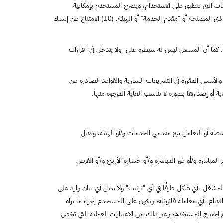
يد بأحكام كافة القوانين والأنظمة والتعليمات التي تنطبق على الاستخدام، ويصرح المستخدم بإمكانية
الاحتجاج بهذه التشريعات -وهذه الأحكام والشروط- ضده مباشرة سواء من قبل المشغل أو أي مستخدم آخر أو الغير ذي المصلحة أو "مقدم الخدمة" أو الهيئة. (10) الامتناع عن إنشاء
. كما أن المشغل ليس له سيطرة على -ولا يتدخل في- قرارات
لأسس المقررة في التشريعات السارية والقواعد الصادرة عن
 أو إصدارها بصورة لا تناسب الغاية المرجوة منها.
نصة أو التعامل مع مقدمي الخدمات و/أو الهيئة، ويقبل
باشرة و/أو غير المباشرة و/أو خسارة الأرباح و/أو الفرص
 المشغل بأي شكل طرفًا في أي "ترتيب" ولا يمثل أي بيان وارد على
لقيام بأي معاملة قانونية، ويكون على المستخدم إجراء ما يراه
ع احتياج المستخدم، وغير ذلك من الاعتبارات العملية التي تخص