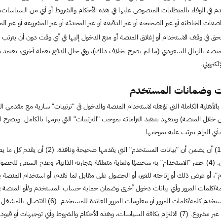
ي الوفاء بالمتطلبات المنصوص عليها في هذه الأحكام والشروط أو أي من السياسات، كم
صفات الخاطئة أو غير الصحيحة أو غير الدقيقة أو غير المحدثة أو غير المشروعة أو غير المك
 في وقف الاستخدام أو إغلاق المنصة أو منع الدخول إليها في أي وقت دون أن يترتب ع
ي المنصة بالريال السعودي (ما لم يصرح بخلاف ذلك)، وفي حال الدفع بعملة أخرى، يعت
كتروني.
ات وضمانات المستخدم
الأهلية الكاملة التي تؤهله لاستخدام المنصة والدخول في "ترتيبات" سارية مع مقدمي الخ
خلال المنصة) ويتعهد بتنفيذ التزاماته بموجب "الترتيبات" التي يبرمها بالكامل. ويصرح 
أي التزام يترتب عليه بموجبها.
تصريح أو بيان أبداه المشغل. (4) حصر "الاستخدام" به شخصيًا ولغاية متعلقة بتجارته الذاتية، وعد
"، أو عرض ذلك أو إتاحته للغير، أو الحصول على مقابل لما تقدم، أو استخدام المن
(5) حماية كلمة/كلمات المرور وأي بيانات دخول أخرى وضمان حماية حساب المستخدم و/أو المنصة
الضرر من قبل أي شخص يستخدم كلمة/كلمات ال