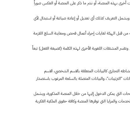
 أخرى بهذه المنصة، أو نشر ما ذكر على المنصة أو العكس صوراً
ويشمل التعريف كذلك أي تعديل أو إعادة صياغة أو استبدال لأي
 قبل الهيئة لغايات إجراء أعمال فحص ومعاينة السلع اللازمة
 وتفسر المشتقات اللغوية الأخرى لهذه الكلمة (كصيغة الفعل) تبعاً
شاطه التجاري كالبيانات المتعلقة بالاسم الشخصي، الاسم
ات "الترتيبات"، والبيانات المتصلة بالسلعة المرغوب باستصدار
حات التي يمكن الدخول إليها من خلال المنصة المذكورة، ويشمل
تف الذكي (على منصات أندرويد أو iOS) المتصلة بذلك، وكافة الخدمات والمزايا التي توفرها المنصة وكافة حقوق الملكية الفكرية