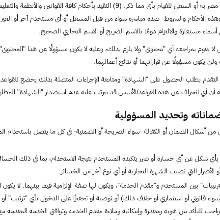
غير قانوني، أو مسيء للغير أو مضر به أو السعي للقيام بأي مما ذكر. (9) التق
ماء مستعارة والالتزام دومًا بالاسم الصريح أو الاسم التجاري الصحيح.
ا يقوم بمراجعة أي "محتوى" ولا يلزم بذلك، وعليه لا يكون مسؤولًا عن هذا "المحتوى"
لن يكون مسؤولًا عن قراراتهما أو نتائج أعمالهما.
لتقدم بطلب الحصول على "الشهادة" ومتابعة الإجراءات المتصلة بذلك يخضع للقواعد وا
 أن أي انحراف عن هذه القواعد/الأسس قد يترتب عليه عدم استصدار "الشهادة" المطلوبة
اناته وتحديد المسؤولية
ن أشكال الضمان أو الكفالة -سواء الصريحة أو الضمنية- في كل ما يتصل باستخدام الم
بأي شكل عن أي خسارة أو ضرر يتكبده المستخدم نتيجة الاستخدام، بما في ذلك الخسائر الم
/أو الأضرار التي تصيب الشهرة التجارية أو أي نوع آخر من الخسائر.
لترتيبات" بين المستخدم و"مقدم الخدمة"، ويكون لها صفة الإلزامية فيما بينهما. لا يكون
واء قانوني أو استثماري أو خلاف ذلك) أو توصية أو تحفيزًا على الدخول بأي "ترتيب" أو ا
الواجب للتأكد من هوية ومقدرة وإمكانية وملاءة مقدم الخدمة وتوافق الخدمة المقدمة م