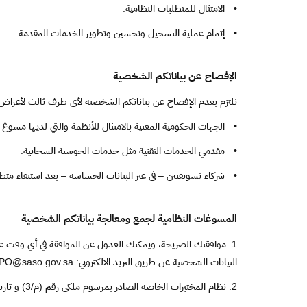
•
الامتثال للمتطلبات النظامية.
•
إتمام عملية التسجيل وتحسين وتطوير الخدمات المقدمة.
الإفصاح عن بياناتكم الشخصية
نلتزم بعدم الإفصاح عن بياناتكم الشخصية لأي طرف ثالث لأغراض 
•
الجهات الحكومية المعنية بالامتثال للأنظمة والتي لديها مسوغ
•
مقدمي الخدمات التقنية مثل خدمات الحوسبة السحابية.
•
شركاء تسويقيين – في غير البيانات الحساسة – بعد استيفاء متط
المسوغات النظامية لجمع ومعالجة بياناتكم الشخصية
1. موافقتك الصريحة، ويمكنك العدول عن الموافقة في أي وقت ع
البيانات الشخصية عن طريق البريد الالكتروني: DPO@saso.gov.sa
2. نظام المختبرات الخاصة الصادر بمرسوم ملكي رقم (م/3) و تاريخ 8/2/1423هـ و لائحته اللائحة التنفيذية الصادرة بقرار وزاري رقم (307) و تاريخ 21/2/1424هـ و تعديلاتها.