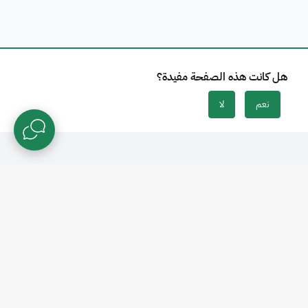
هل كانت هذه الصفحة مفيدة؟
نعم
لا
رقم الهاتف
للخدمات التقنية
ecare@saber.sa
920008673
للشكاوى والمقترحات
تواصل معنا
info@saso.gov.sa