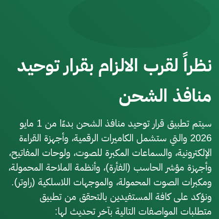
نظراً لقرب الالزام بقرار توح
منافذ الشحن
سيتم تطبيق ق
2026 والتي ستشمل الكاميرات الرقمية، وأجهزة القر
الإلكترونية، والسماعات المكبرة للصوت، ولوحات الم
وأجهزة مؤشر الحاسب (الفأرة)، وأنظمة الملاحة الم
ومكبرات الصوت المحمولة، والموجهات اللاسلكية (را
ونؤكد على كافة المستفيدين بالتحقق من تطبيق
متطلبات المواصفات التالية بآخر تحديث لها: