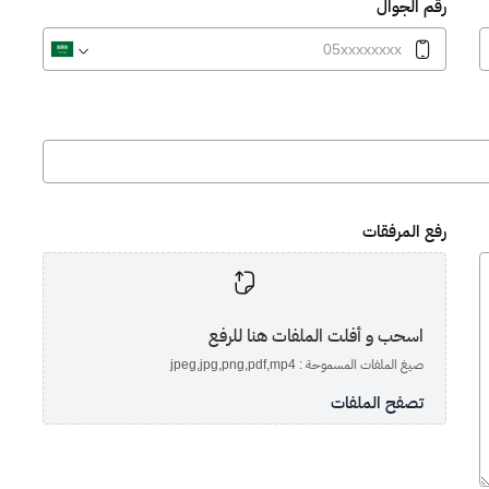
رقم الجوال
رفع المرفقات
اسحب و أفلت الملفات هنا للرفع
صيغ الملفات المسموحة : jpeg,jpg,png,pdf,mp4
تصفح الملفات